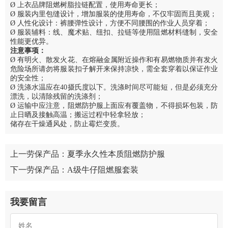
Ø 上衣品牌阻燃树脂拉链配置，使用寿命更长；
Ø 服装内里包缝设计，增加服装的使用寿命，不仅牢固而且美观；
Ø 人性化设计：裤腰弹性设计，方便不同腰围的作业人员穿着；
Ø 服装辅料：线、魔术贴、纽扣、拉链等使用阻燃材料缝制，安全
性能更优异。
注意事项：
Ø 有明火、散发火花、在熔融金属附近操作和有易燃物质并有发火
危险场所请勿将服装扣子解开来保持凉快，需全套穿着以保证作业
的安全性；
Ø 洗涤水温应在40摄氏度以下。洗涤时间尽可能短，但是必须充分
漂洗，以清除残留的洗涤剂；
Ø 运输中应注意，阻燃防护服上面应有覆盖物，不得损坏包装，防
止日晒及接触高温；搬运过程中轻拿轻放；
储存在干燥通风处，防止霉烂变质。
上一劳保产品：
夏季永久性本质阻燃防护服
下一劳保产品：
A级牛仔阻燃服套装
我要留言