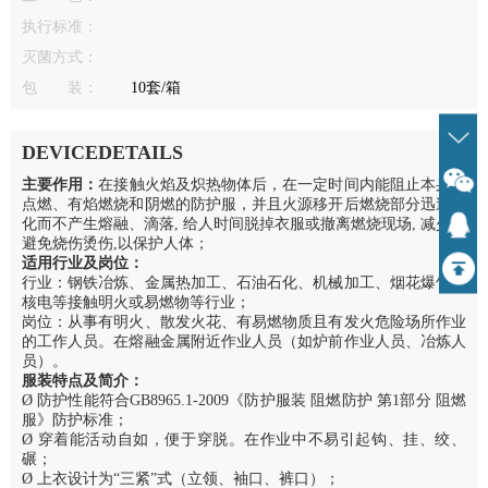
执行标准：
灭菌方式：
包 装：
10套/箱
DEVICEDETAILS
主要作用：
在接触火焰及炽热物体后，在一定时间内能阻止本身被
点燃、有焰燃烧和阴燃的防护服，并且火源移开后燃烧部分迅速炭
化而不产生熔融、滴落, 给人时间脱掉衣服或撤离燃烧现场, 减少或
避免烧伤烫伤,以保护人体；
适用行业及岗位：
行业：钢铁冶炼、金属热加工、石油石化、机械加工、烟花爆竹、
核电等接触明火或易燃物等行业；
岗位：从事有明火、散发火花、有易燃物质且有发火危险场所作业
的工作人员。在熔融金属附近作业人员（如炉前作业人员、冶炼人
员）。
服装特点及简介：
Ø 防护性能符合GB8965.1-2009《防护服装 阻燃防护 第1部分 阻燃
服》防护标准；
Ø 穿着能活动自如，便于穿脱。在作业中不易引起钩、挂、绞、
碾；
Ø 上衣设计为“三紧”式（立领、袖口、裤口）；